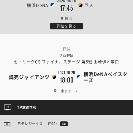
2026.08.18
横浜DeNA
巨人
17:45
横浜
詳細を見る
野球
プロ野球
セ・リーグCS ファイナルステージ 第5戦 山﨑伊×濵口
2024.10.20
横浜DeNAベイスタ
読売ジャイアンツ
18:00
ーズ
東京ドーム
TV放送情報
日テレジータス
17:30~
LIVE