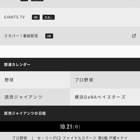
GIANTS TV
LIVE
見逃し
スカパー！番組配信
LIVE
関連カレンダー
野球
プロ野球
読売ジャイアンツ
横浜DeNAベイスターズ
読売ジャイアンツの日程
10.21
[月]
プロ野球 | セ・リーグCS ファイナルステージ 第6戦 戸郷×ケイ