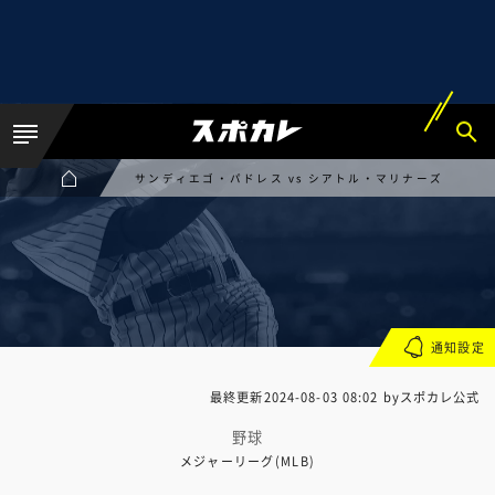
サンディエゴ・パドレス vs シアトル・マリナーズ
通知設定
最終更新
2024-08-03 08:02
byスポカレ公式
野球
メジャーリーグ(MLB)