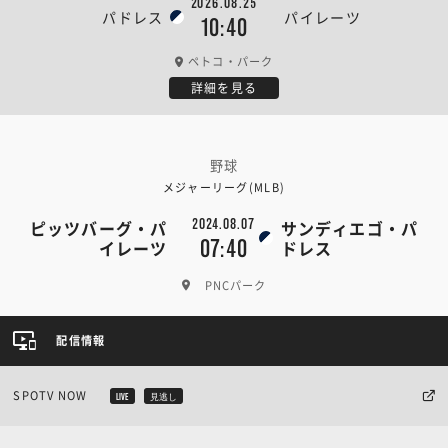
2026.08.25
パドレス
パイレーツ
10:40
ペトコ・パーク
詳細を見る
野球
メジャーリーグ(MLB)
2024.08.07
ピッツバーグ・パ
サンディエゴ・パ
07:40
イレーツ
ドレス
PNCパーク
配信情報
SPOTV NOW
LIVE
見逃し