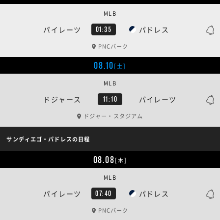
MLB
パイレーツ
パドレス
01:35
PNCパーク
08.10
[土]
MLB
ドジャース
パイレーツ
11:10
ドジャー・スタジアム
サンディエゴ・パドレスの日程
08.08
[木]
MLB
パイレーツ
パドレス
07:40
PNCパーク