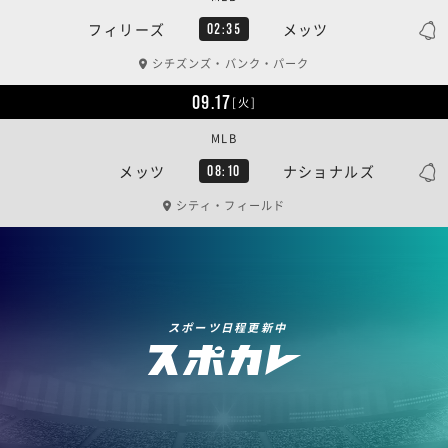
フィリーズ
メッツ
02:35
シチズンズ・バンク・パーク
09.17
[火]
MLB
メッツ
ナショナルズ
08:10
シティ・フィールド
スポーツ日程更新中