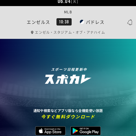
06.04
[火]
MLB
エンゼルス
パドレス
10:38
エンゼル・スタジアム・オブ・アナハイム
スポーツ日程更新中
通知や検索などアプリ版なら全機能使い放題
今すぐ無料ダウンロード