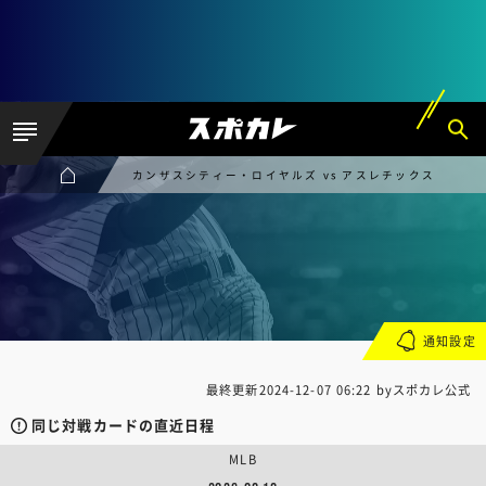
カンザスシティー・ロイヤルズ vs アスレチックス
通知設定
最終更新
2024-12-07 06:22
byスポカレ公式
同じ対戦カードの直近日程
MLB