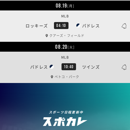
08.19
[月]
MLB
ロッキーズ
パドレス
04:10
クアーズ・フィールド
08.20
[火]
MLB
パドレス
ツインズ
10:40
ペトコ・パーク
スポーツ日程更新中