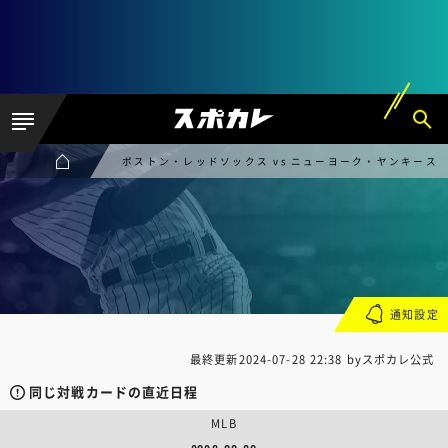
ボストン・レッドソックス vs ニューヨーク・ヤンキース
通知設定
最終更新
2024-07-28 22:38
byスポカレ公式
同じ対戦カードの直近日程
MLB