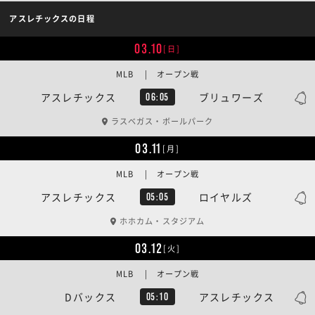
アスレチックスの日程
03.10
[日]
MLB | オープン戦
アスレチックス
ブリュワーズ
06:05
ラスベガス・ボールパーク
03.11
[月]
MLB | オープン戦
アスレチックス
ロイヤルズ
05:05
ホホカム・スタジアム
03.12
[火]
MLB | オープン戦
Dバックス
アスレチックス
05:10