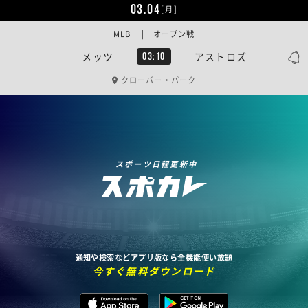
03.04
[月]
MLB | オープン戦
メッツ
アストロズ
03:10
クローバー・パーク
スポーツ日程更新中
通知や検索などアプリ版なら全機能使い放題
今すぐ無料ダウンロード