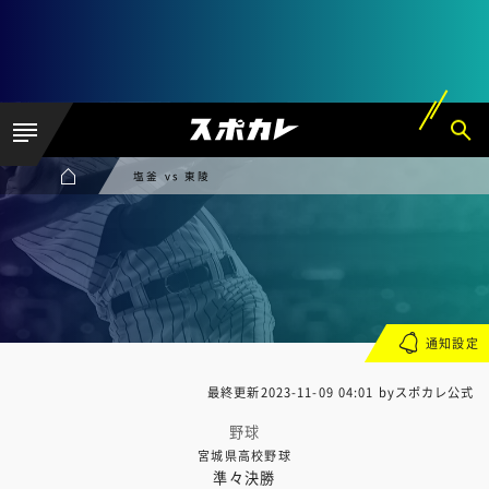
塩釜 vs 東陵
通知設定
最終更新
2023-11-09 04:01
byスポカレ公式
野球
宮城県高校野球
準々決勝