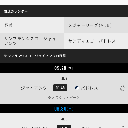
関連カレンダー
野球
メジャーリーグ(MLB)
サンフランシスコ・ジャイ
サンディエゴ・パドレス
アンツ
サンフランシスコ・ジャイアンツの日程
09.28
[木]
MLB
ジャイアンツ
パドレス
10:45
オラクル・パーク
09.30
[土]
MLB