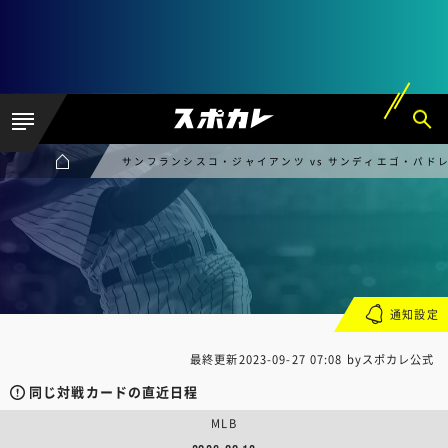
サンフランシスコ・ジャイアンツ vs サンディエゴ・パド
通知設定
最終更新
2023-09-27 07:08
byスポカレ公式
同じ対戦カードの直近日程
MLB