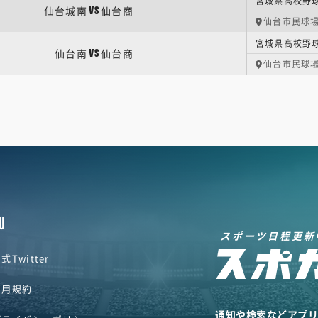
宮城県高校野球
仙台城南
仙台商
VS
仙台市民球
宮城県高校野球
仙台南
仙台商
VS
仙台市民球
U
スポーツ日程更新
式Twitter
利用規約
通知や検索などアプ