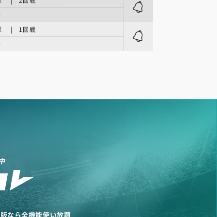
 | 2回戦
場
 | 1回戦
場
中
リ版なら全機能使い放題