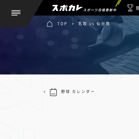
スポーツ日程更新中
TOP
名取 vs 仙台商
野球 カレンダー