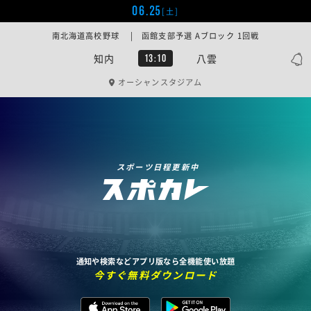
06.25
[土]
南北海道高校野球 | 函館支部予選 Aブロック 1回戦
知内
八雲
13:10
オーシャンスタジアム
スポーツ日程更新中
通知や検索などアプリ版なら全機能使い放題
今すぐ無料ダウンロード