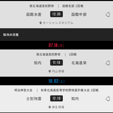
南北海道高校野球 | 函館支部 1回戦
函館水産
函館中部
12:30
オーシャンスタジアム
知内の日程
07.18
[日]
南北海道高校野球 | 1回戦
知内
北海道栄
11:10
円山球場
10.02
[土]
明治神宮大会 | 秋季北海道高等学校野球選手権大会 2回戦
士別翔雲
知内
12:10
麻生球場