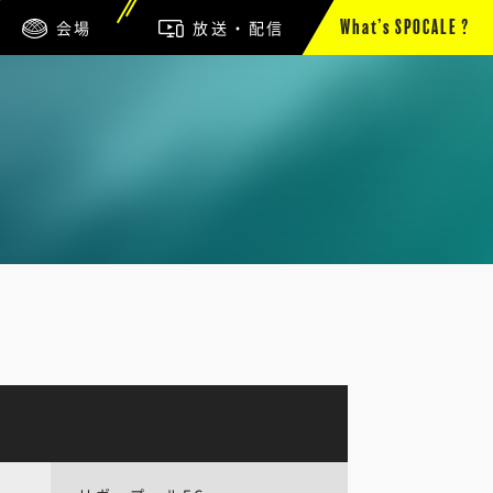
会場
放送・配信
What’s SPOCALE ?