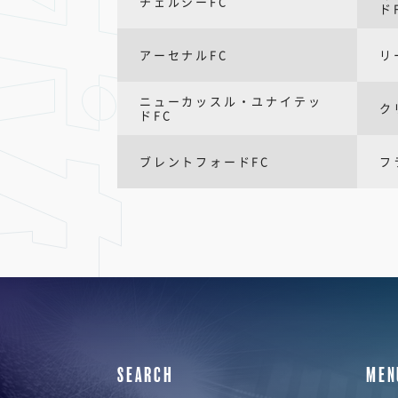
チェルシーFC
ド
アーセナルFC
リ
ニューカッスル・ユナイテッ
ク
ドFC
ブレントフォードFC
フ
SEARCH
MEN