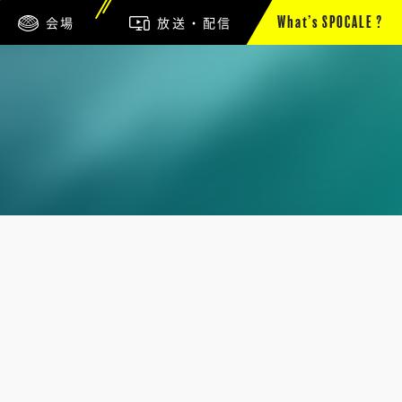
会場
放送・配信
What’s SPOCALE ?