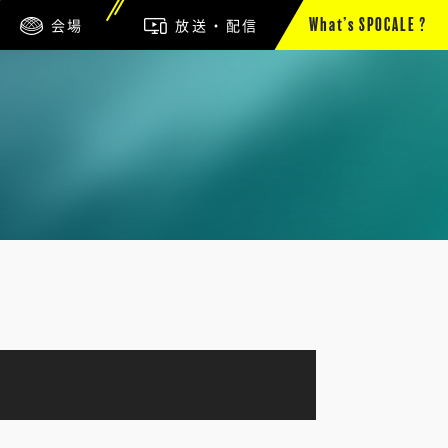
会場
放送・配信
What’s SPOCALE ?