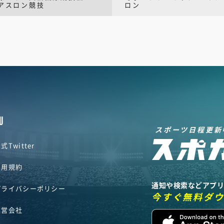
アスロン競技
ロン
U
スポーツ日程更新
式Twitter
利用規約
通知や検索などアプ
プライバシーポリシー
今すぐ無料ダ
運営会社