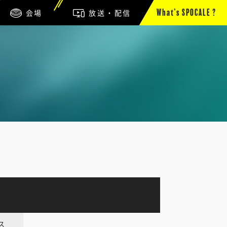
会場
放送・配信
What’s SPOCALE ?
ス