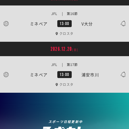
JFL | 第16節
ミネベア
V大分
13:00
クロスタ
2026.12.20
[日]
JFL | 第17節
ミネベア
浦安市川
13:00
クロスタ
スポーツ日程更新中