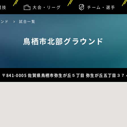
競技
大会・リーグ
チーム・選手
ウンド
試合一覧
鳥栖市北部グラウンド
、〒841-0005 佐賀県鳥栖市弥生が丘５丁目 弥生が丘五丁目３７