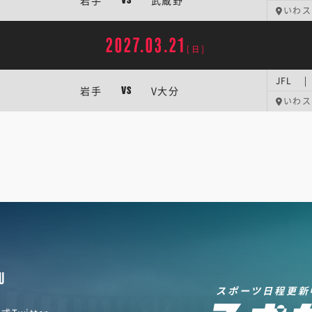
岩手
武蔵野
VS
いわス
2027.03.21
[日]
JFL |
岩手
V大分
VS
いわス
U
スポーツ日程更新