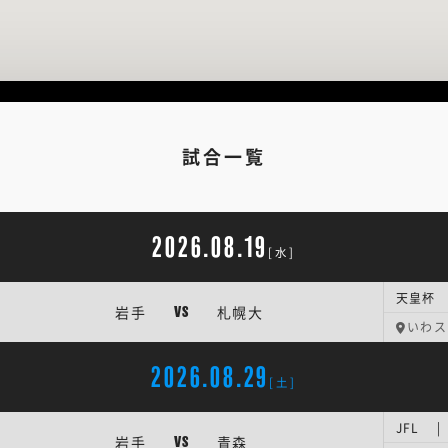
試合一覧
2026.08.19
[水]
天皇杯 
岩手
札幌大
VS
いわス
2026.08.29
[土]
JFL |
岩手
青森
VS