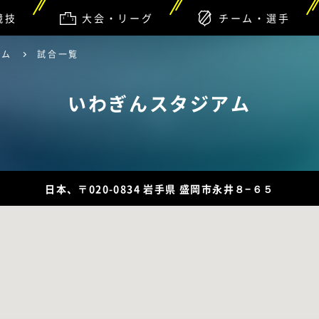
競技
大会・リーグ
チーム・選手
アム
試合一覧
いわぎんスタジアム
日本、〒020-0834 岩手県 盛岡市永井８−６５