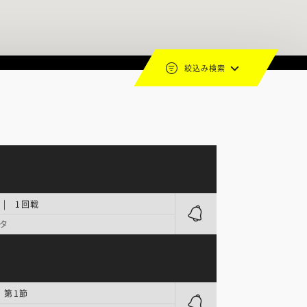
絞込み検索
| 1回戦
タ
 第1節