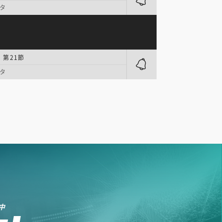
タ
 第21節
タ
中