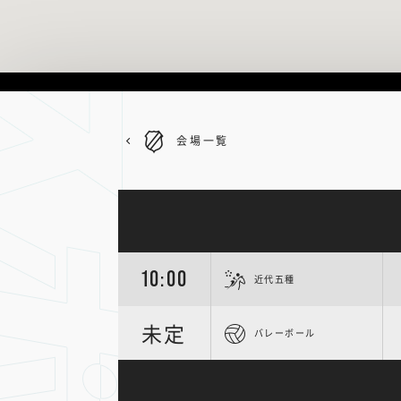
会場一覧
10:00
近代五種
未定
バレーボール