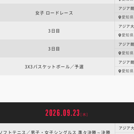
アジア競
女子 ロードレース
愛知県
アジア大
3日目
愛知県
アジア競
3日目
愛知県
3X3バスケットボール／予選
愛知県
2026.09.23
[水]
ソフトテニス／男子・女子シングルス 準々決勝～決勝