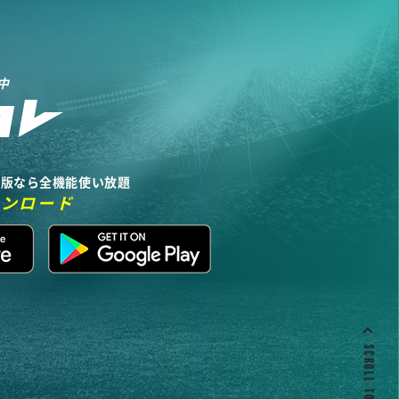
中
リ版なら全機能使い放題
ウンロード
SCROLL TO TOP