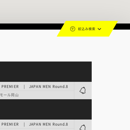
絞込み検索
E PREMIER | JAPAN MEN Round.8
モール岡山
E PREMIER | JAPAN MEN Round.8