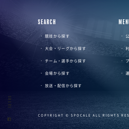
SEARCH
MEN
競技から探す
公
大会・リーグから探す
チーム・選手から探す
会場から探す
放送・配信から探す
SHARE
COPYRIGHT © SPOCALE ALL RIGHTS RE