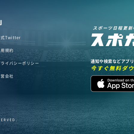
U
スポーツ日程更新
式Twitter
利用規約
通知や検索などアプ
プライバシーポリシー
今すぐ無料ダ
運営会社
SERVED.