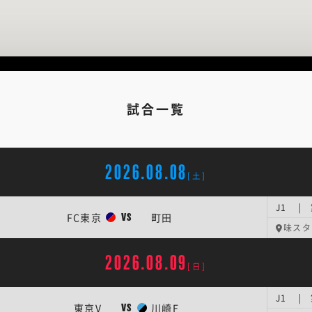
試合一覧
2026.08.08
[土]
J1 |
FC東京
町田
VS
味スタ
2026.08.09
[日]
J1 |
東京V
川崎F
VS