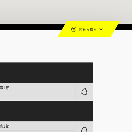
絞込み検索
 第1節
 第1節