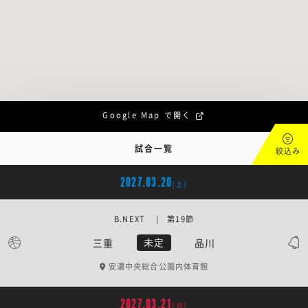
Google Map で開く
試合一覧
絞込み
2027.03.20
[土]
B.NEXT | 第19節
三重
品川
未定
安濃中央総合公園内体育館
2027.03.21
[日]