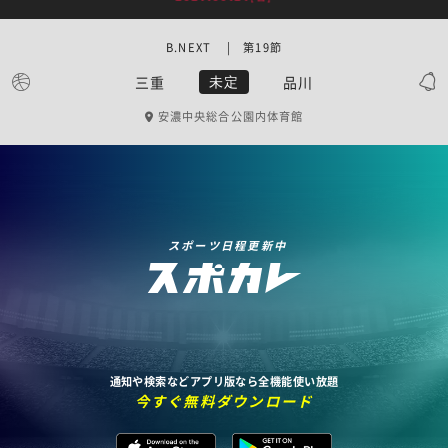
B.NEXT | 第19節
三重
品川
未定
安濃中央総合公園内体育館
スポーツ日程更新中
通知や検索などアプリ版なら全機能使い放題
今すぐ無料ダウンロード