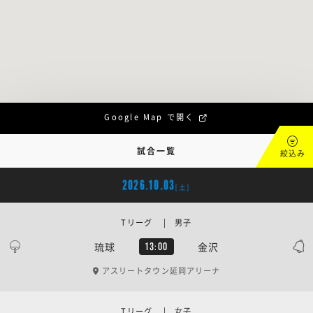
Google Map で開く
試合一覧
絞込み
2026.10.03
[土]
Tリーグ | 男子
琉球
金沢
13:00
アスリートタウン延岡アリーナ
Tリーグ | 女子