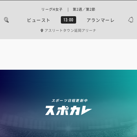
リーグH女子 | 第2週／第2節
ビュースト
アランマーレ
13:00
アスリートタウン延岡アリーナ
スポーツ日程更新中