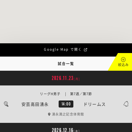
Google Map で開く
試合一覧
絞込み
2026.11.23
[月]
リーグH男子 | 第7週／第7節
安芸高田湧永
ドリームス
14:00
湧永満之記念体育館
2026.12.16
[水]