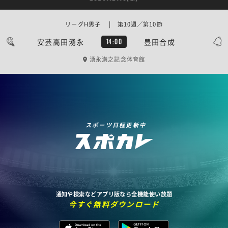
リーグH男子 | 第10週／第10節
安芸高田湧永
豊田合成
14:00
湧永満之記念体育館
スポーツ日程更新中
通知や検索などアプリ版なら全機能使い放題
今すぐ無料ダウンロード