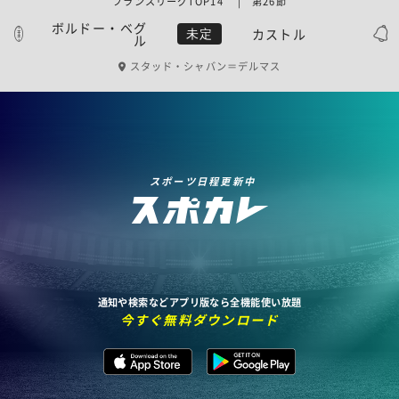
フランスリーグTOP14 | 第26節
ボルドー・ベグ
カストル
未定
ル
スタッド・シャバン＝デルマス
スポーツ日程更新中
通知や検索などアプリ版なら全機能使い放題
今すぐ無料ダウンロード