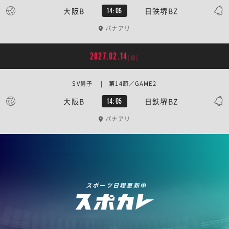
大阪B
日鉄堺BZ
14:05
パナアリ
2027.02.14
[日]
SV男子 | 第14節／GAME2
大阪B
日鉄堺BZ
14:05
パナアリ
スポーツ日程更新中