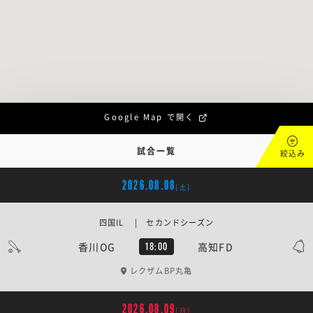
Google Map で開く
試合一覧
絞込み
2026.08.08
[土]
四国IL | セカンドシーズン
香川OG
高知FD
18:00
レクザムBP丸亀
2026.08.09
[日]