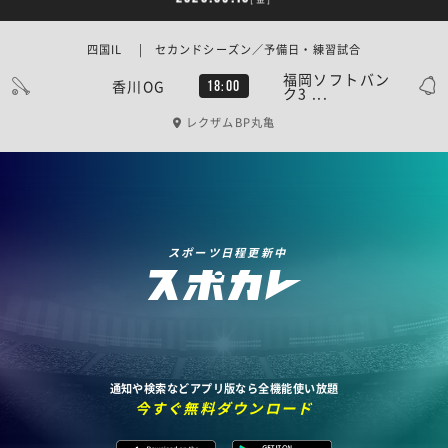
四国IL | セカンドシーズン／予備日・練習試合
福岡ソフトバン
香川OG
18:00
ク3 ...
レクザムBP丸亀
スポーツ日程更新中
通知や検索などアプリ版なら全機能使い放題
今すぐ無料ダウンロード