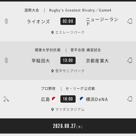
国際大会 | Rugby’s Greatest Rivalry／Game4
ニュージーラン
ライオンズ
02:00
ド
エミレーツパーク
関東大学対抗戦 | 菅平合宿 練習試合
早稲田大
京都産業大
13:00
菅平サニアパーク
プロ野球 | セ・リーグ公式戦
広島
横浜DeNA
18:00
マツダスタジアム
2026.08.27
[木]