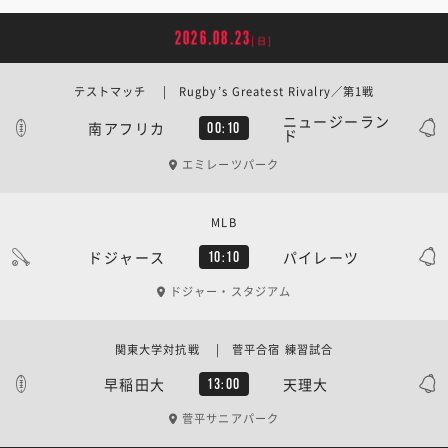
2026.08.23
[日]
テストマッチ | Rugby’s Greatest Rivalry／第1戦
ニュージーラン
南アフリカ
00:10
ド
エミレーツパーク
MLB
ドジャース
パイレーツ
10:10
ドジャー・スタジアム
関東大学対抗戦 | 菅平合宿 練習試合
早稲田大
天理大
13:00
菅平サニアパーク