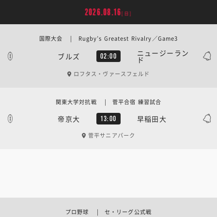
2026.08.16
[日]
国際大会 | Rugby’s Greatest Rivalry／Game3
ニュージーラン
ブルズ
02:00
ド
ロフタス・ヴァースフェルド
関東大学対抗戦 | 菅平合宿 練習試合
帝京大
早稲田大
13:00
菅平サニアパーク
プロ野球 | セ・リーグ公式戦