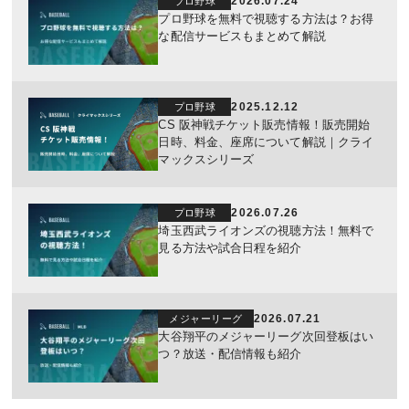
2026.07.24
プロ野球
プロ野球を無料で視聴する方法は？お得
な配信サービスもまとめて解説
2025.12.12
プロ野球
CS 阪神戦チケット販売情報！販売開始
日時、料金、座席について解説｜クライ
マックスシリーズ
2026.07.26
プロ野球
埼玉西武ライオンズの視聴方法！無料で
見る方法や試合日程を紹介
2026.07.21
メジャーリーグ
大谷翔平のメジャーリーグ次回登板はい
つ？放送・配信情報も紹介