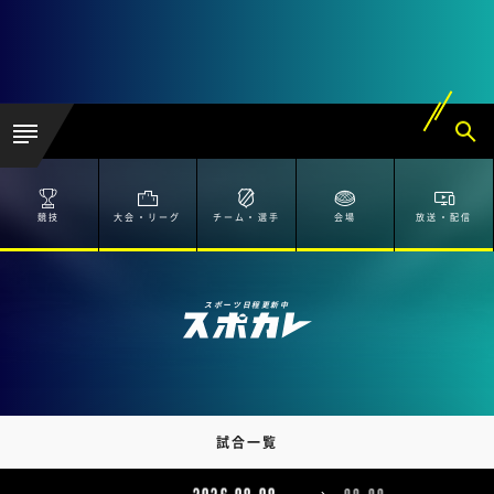
競技
大会・リーグ
チーム・選手
会場
放送・配信
スポーツ日程更新中
試合一覧