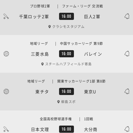
プロ野球2軍 | ファーム・リーグ 交流戦
千葉ロッテ2軍
巨人2軍
16:00
クラシモスタジアム
地域リーグ | 中国サッカーリーグ 第9節
三菱水島
バレイン
16:00
スチールハブフィールド寄島
地域リーグ | 関東サッカーリーグ1部 第8節
東チタ
東京U
16:00
柳島スポ
全国高校野球選手権 | 1回戦
日本文理
大分商
16:00