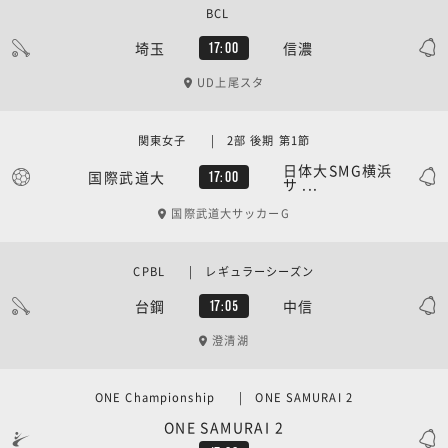
BCL
埼玉
信濃
17:00
UD上尾スタ
関東女子 | 2部 後期 第1節
日体大SMG横浜
国際武道大
17:00
サ ...
国際武道大サッカーG
CPBL | レギュラーシーズン
台鋼
中信
17:05
澄清湖
ONE Championship | ONE SAMURAI 2
ONE SAMURAI 2