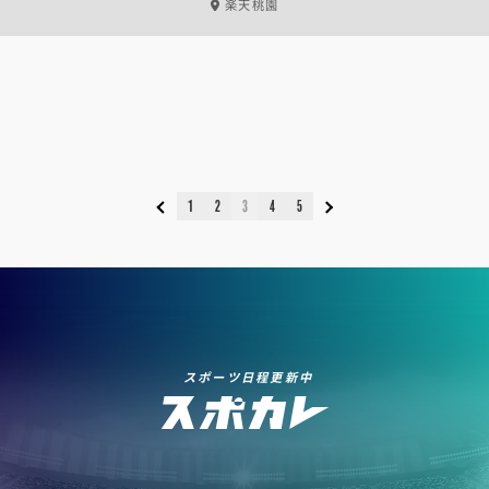
楽天桃園
1
2
3
4
5
スポーツ日程更新中