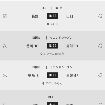
J3 | 第1節
長野
山口
18:00
長野U
四国IL | セカンドシーズン
香川OG
高知FD
18:00
レクザムBP丸亀
四国IL | セカンドシーズン
徳島IS
愛媛MP
18:00
アグリあなん
BCL