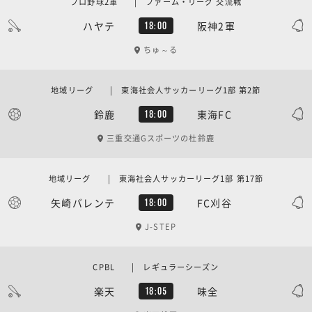
プロ野球2軍 | ファーム・リーグ 交流戦
ハヤテ
阪神2軍
18:00
ちゅ～る
地域リーグ | 東海社会人サッカーリーグ1部 第2節
鈴鹿
東海FC
18:00
三重交通Gスポーツの杜鈴鹿
地域リーグ | 東海社会人サッカーリーグ1部 第17節
矢崎バレンテ
FC刈谷
18:00
J-STEP
CPBL | レギュラーシーズン
楽天
味全
18:05