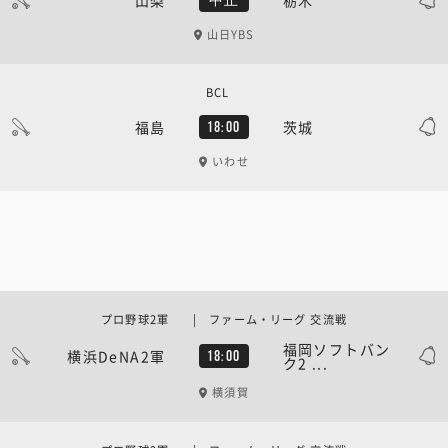
山梨
栃木
中止
山日YBS
BCL
福島
茨城
18:00
いわせ
プロ野球2軍 | ファーム・リーグ 交流戦
福岡ソフトバン
横浜DeNA2軍
18:00
ク2 ...
横須賀