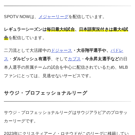
SPOTV NOWは、
メジャーリーグ
を配信しています。
レギュラーシーズンは
毎日最大8試合
、
日本語実況付きは最大4試
合
を配信しています。
二刀流として大活躍中の
ドジャース
・大谷翔平選手や、
パドレ
ス
・
ダルビッシュ有選手
、そして
カブス
・
今永昇太選手など
の日
本人選手の所属チームの試合を中心に配信されているため、MLB
ファンにとっては、見逃せないサービスです。
サウジ・プロフェッショナルリーグ
サウジ・プロフェッショナルリーグはサウジアラビアのプロサッ
カーリーグです。
2023年にクリスティアーノ・ロナウドがこのリーグに移籍してい