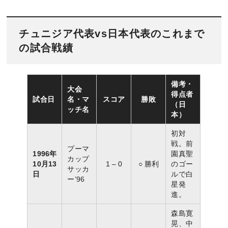
チュニジア代表vs日本代表のこれまで
の試合戦績
備考・
大会
得点者
試合日
名・マ
スコア
勝敗
（日
ッチ名
本）
初対
戦。前
プーマ
1996年
園真聖
カップ
10月13
1 – 0
○ 勝利
のゴー
サッカ
日
ルで白
ー’96
星発
進。
森島寛
晃、中