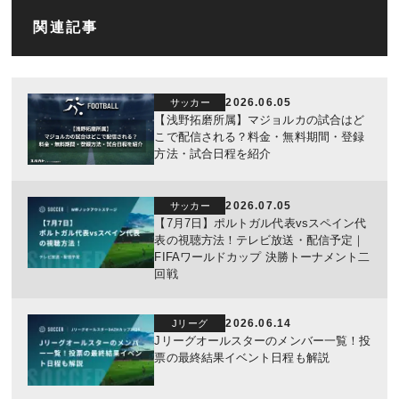
関連記事
2026.06.05
サッカー
【浅野拓磨所属】マジョルカの試合はど
こで配信される？料金・無料期間・登録
方法・試合日程を紹介
2026.07.05
サッカー
【7月7日】ポルトガル代表vsスペイン代
表の視聴方法！テレビ放送・配信予定｜
FIFAワールドカップ 決勝トーナメント二
回戦
2026.06.14
Jリーグ
Jリーグオールスターのメンバー一覧！投
票の最終結果イベント日程も解説