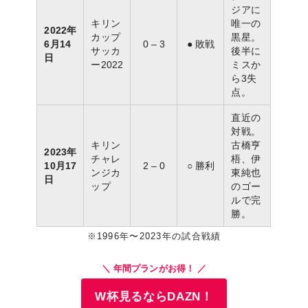
ジアに
キリン
唯一の
2022年
カップ
黒星。
6月14
0 – 3
● 敗戦
サッカ
後半に
日
ー2022
ミスか
ら3失
点。
直近の
対戦。
キリン
古橋亨
2023年
チャレ
梧、伊
10月17
2 – 0
○ 勝利
ンジカ
東純也
日
ップ
のゴー
ルで完
勝。
※1996年〜2023年の試合戦績
＼ 年間プランがお得！ ／
W杯見るならDAZN！