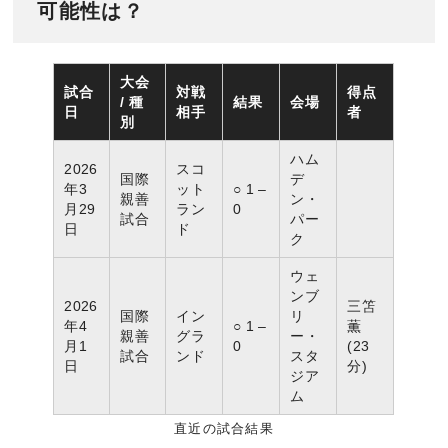
可能性は？
大会
試合
対戦
得点
/ 種
結果
会場
日
相手
者
別
ハム
2026
スコ
国際
デ
年3
ット
○ 1 –
親善
ン・
月29
ラン
0
試合
パー
日
ド
ク
ウェ
ンブ
2026
三笘
国際
イン
リ
年4
○ 1 –
薫
親善
グラ
ー・
月1
0
(23
試合
ンド
スタ
日
分)
ジア
ム
直近の試合結果