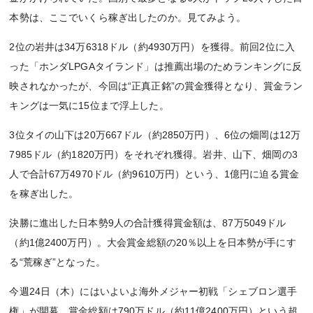
本勢は、ここでいくら稼ぎ出したのか。見てみよう。
2位の岩井は34万6318ドル（約4930万円）を獲得。前回2位に入
った「ホンダLPGAタイランド」は推薦出場のためランキングに反
映されなかったが、今回は“正真正銘”の賞金獲得となり、賞金ラン
キングは一気に15位まで浮上した。
3位タイの山下は20万667ドル（約2850万円）、6位の畑岡は12万
7985ドル（約1820万円）をそれぞれ獲得。岩井、山下、畑岡の3
人で合計67万4970ドル（約9610万円）という、1億円に迫る賞金
を稼ぎ出した。
決勝に進出した日本勢9人の合計獲得賞金額は、87万5049ドル
（約1億2400万円）。大会賞金総額の20％以上を日本勢が手にす
る“荒稼ぎ”となった。
今週24日（木）にはいよいよ海外メジャー初戦「シェブロン選手
権」が開幕。賞金総額は790万ドル（約11億2400万円）という超