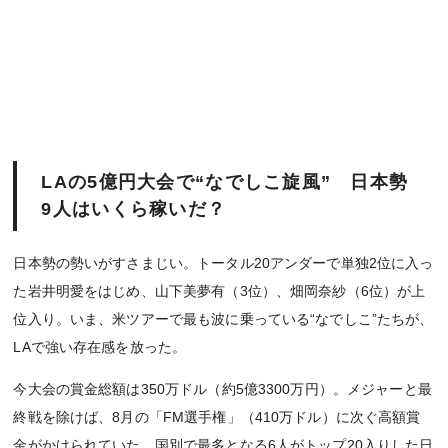
LAの5億円大会で“なでしこ旋風” 日本勢
9人はいくら稼いだ？
日本勢の勢いがすさまじい。トータル20アンダーで単独2位に入っ
た岩井明愛をはじめ、山下美夢有（3位）、畑岡奈紗（6位）が上
位入り。いま、米ツアーで最も波に乗っている“なでしこ”たちが、
LAで強い存在感を放った。
今大会の賞金総額は350万ドル（約5億3300万円）。メジャーと最
終戦を除けば、8月の「FM選手権」（410万ドル）に次ぐ高額賞
金がかけられていた。国別で最多となる6人がトップ20入りした日