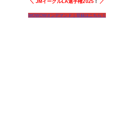
＼ JMイーグルLA選手権2025
！
／
WOWOWオンデマンド｜登録はこちら！