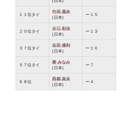
(日本)
竹田 麗央
１１位タイ
ー１５
(日本)
古江 彩佳
２０位タイ
ー１３
(日本)
吉田 優利
３７位タイ
ー１０
(日本)
勝 みなみ
５７位タイ
ー７
(日本)
西郷 真央
６８位
ー４
(日本)