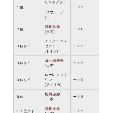
リンドブラッ
１位
ド
ー２１
(スウェーデ
ン)
岩井 明愛
２位
ー２０
(日本)
エスター ヘン
３位タイ
セライト
ー１９
(ドイツ)
山下 美夢有
３位タイ
ー１９
(日本)
ローレン コフ
３位タイ
リン
ー１９
(アメリカ)
畑岡 奈紗
６位
ー１８
(日本)
岩井 千怜
１１位タイ
ー１５