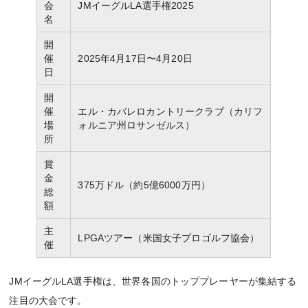
会
JMイーグルLA選手権2025
名
開
催
2025年4月17日〜4月20日
日
開
催
エル・カバレロカントリークラブ（カリフ
場
ォルニア州ロサンゼルス）
所
賞
金
375万ドル（約5億6000万円）
総
額
主
LPGAツアー（米国女子プロゴルフ協会）
催
JMイーグルLA選手権は、世界各国のトッププレーヤーが集結する
注目の大会です。