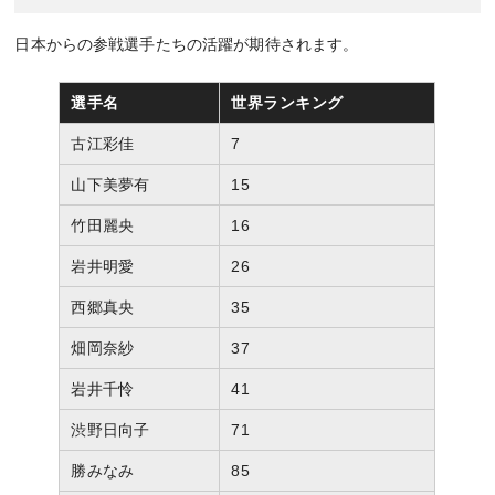
日本からの参戦選手たちの活躍が期待されます。
選手名
世界ランキング
古江彩佳
7
山下美夢有
15
竹田麗央
16
岩井明愛
26
西郷真央
35
畑岡奈紗
37
岩井千怜
41
渋野日向子
71
勝みなみ
85