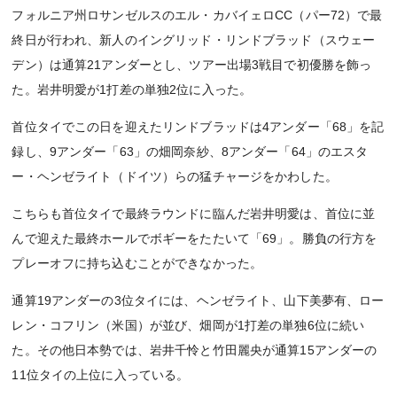
フォルニア州ロサンゼルスのエル・カバイェロCC（パー72）で最
終日が行われ、新人のイングリッド・リンドブラッド（スウェー
デン）は通算21アンダーとし、ツアー出場3戦目で初優勝を飾っ
た。岩井明愛が1打差の単独2位に入った。
首位タイでこの日を迎えたリンドブラッドは4アンダー「68」を記
録し、9アンダー「63」の畑岡奈紗、8アンダー「64」のエスタ
ー・ヘンゼライト（ドイツ）らの猛チャージをかわした。
こちらも首位タイで最終ラウンドに臨んだ岩井明愛は、首位に並
んで迎えた最終ホールでボギーをたたいて「69」。勝負の行方を
プレーオフに持ち込むことができなかった。
通算19アンダーの3位タイには、ヘンゼライト、山下美夢有、ロー
レン・コフリン（米国）が並び、畑岡が1打差の単独6位に続い
た。その他日本勢では、岩井千怜と竹田麗央が通算15アンダーの
11位タイの上位に入っている。