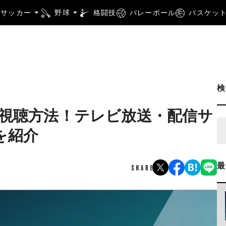
サッカー
野球
格闘技
バレーボール
バスケッ
の視聴方法！テレビ放送・配信サ
を紹介