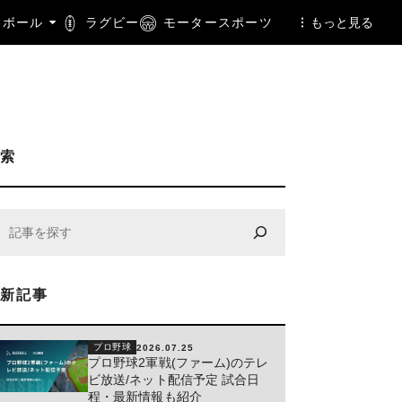
トボール
ラグビー
モータースポーツ
もっと見る
検索
最新記事
プロ野球
2026.07.25
プロ野球2軍戦(ファーム)のテレ
ビ放送/ネット配信予定 試合日
程・最新情報も紹介