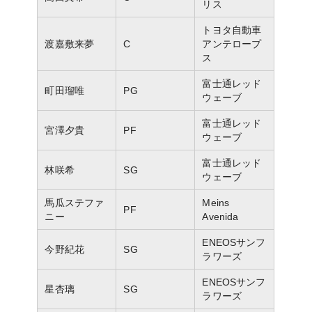
リス
トヨタ自動車
渡嘉敷来夢
C
アンテロープ
ス
富士通レッド
町田瑠唯
PG
ウェーブ
富士通レッド
宮澤夕貴
PF
ウェーブ
富士通レッド
林咲希
SG
ウェーブ
馬瓜ステファ
Meins
PF
ニー
Avenida
ENEOSサンフ
今野紀花
SG
ラワーズ
ENEOSサンフ
星杏璃
SG
ラワーズ