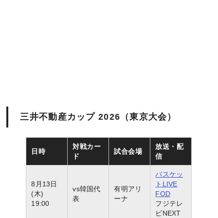
三井不動産カップ 2026（東京大会）
対戦カー
放送・配
日時
試合会場
ド
信
バスケッ
8月13日
トLIVE
vs韓国代
有明アリ
(木)
FOD
表
ーナ
19:00
フジテレ
ビNEXT