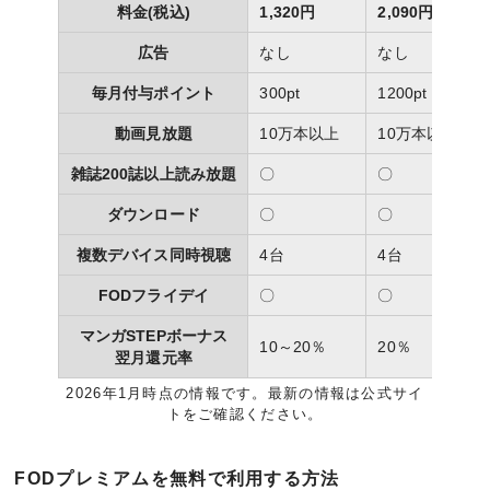
料金(税込)
1,320円
2,090円
広告
なし
なし
毎月付与ポイント
300pt
1200pt
動画見放題
10万本以上
10万本以上
雑誌200誌以上読み放題
〇
〇
ダウンロード
〇
〇
複数デバイス同時視聴
4台
4台
FODフライデイ
〇
〇
マンガSTEPボーナス
10～20％
20％
翌月還元率
2026年1月時点の情報です。最新の情報は公式サイ
トをご確認ください。
FODプレミアムを無料で利用する方法