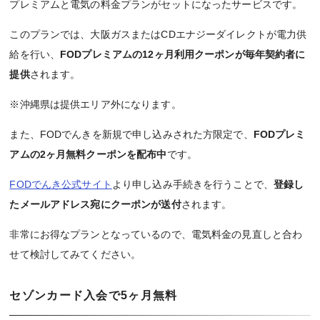
プレミアムと電気の料金プランがセットになったサービスです。
このプランでは、大阪ガスまたはCDエナジーダイレクトが電力供
給を行い、
FODプレミアムの12ヶ月利用クーポンが毎年契約者に
提供
されます。
※沖縄県は提供エリア外になります。
また、FODでんきを新規で申し込みされた方限定で、
FODプレミ
アムの2ヶ月無料クーポンを配布中
です。
FODでんき公式サイト
より申し込み手続きを行うことで、
登録し
たメールアドレス宛にクーポンが送付
されます。
非常にお得なプランとなっているので、電気料金の見直しと合わ
せて検討してみてください。
セゾンカード入会で5ヶ月無料