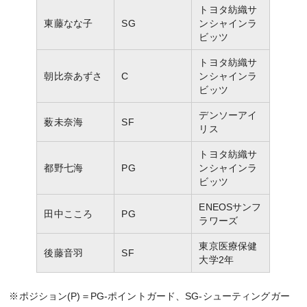
トヨタ紡織サ
東藤なな子
SG
ンシャインラ
ビッツ
トヨタ紡織サ
朝比奈あずさ
C
ンシャインラ
ビッツ
デンソーアイ
薮未奈海
SF
リス
トヨタ紡織サ
都野七海
PG
ンシャインラ
ビッツ
ENEOSサンフ
田中こころ
PG
ラワーズ
東京医療保健
後藤音羽
SF
大学2年
※ポジション(P)＝PG-ポイントガード、SG-シューティングガー