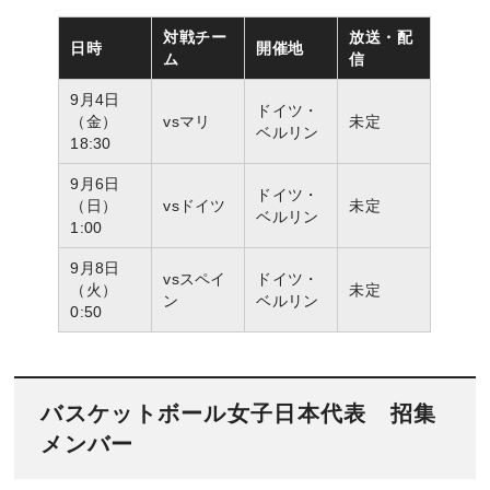
対戦チー
放送・配
日時
開催地
ム
信
9月4日
ドイツ・
（金）
vsマリ
未定
ベルリン
18:30
9月6日
ドイツ・
（日）
vsドイツ
未定
ベルリン
1:00
9月8日
vsスペイ
ドイツ・
（火）
未定
ン
ベルリン
0:50
バスケットボール女子日本代表 招集
メンバー