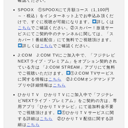
確認ください。
SPOOX ①SPOOXにて月額コース（1,100円
～・税込）をインターネット上でお申込み頂くだ
けで、すぐに視聴が可能になります。
詳しくは
こちら
でご確認ください。②スカパー！放送サー
ビスにてご契約中のチャンネルに関しては、「ス
カパー！番組配信」にて無料でご視聴頂けます。
詳しくは
こちら
でご確認ください。
J:COM J:COM TVにご加入中で、「フジテレビ
NEXTライブ・プレミアム」をオプション契約され
ている方は 「J:COM STREAM」アプリにて無料
でご視聴いただけます。
①J:COM TVサービス
に関する情報は
こちら
②J:COMオンデマンドア
プリや詳細情報は
こちら
ひかりＴＶ ひかりＴＶにご加入中で「フジテレ
ビNEXTライブ・プレミアム」をご契約の方は、専
用アプリ「ひかりＴＶテレビ」にて追加料金不要
でご視聴頂けます。
①ひかりＴＶサービスに関
する詳細は
こちら
②ひかりＴＶ配信に関する詳
細は
こちら