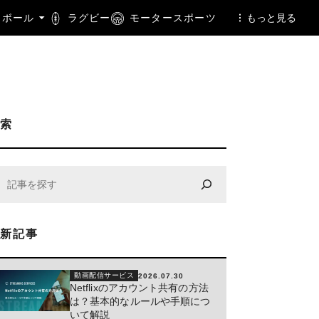
トボール
ラグビー
モータースポーツ
もっと見る
検索
最新記事
動画配信サービス
2026.07.30
Netflixのアカウント共有の方法
は？基本的なルールや手順につ
いて解説