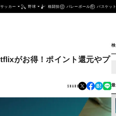
サッカー
野球
格闘技
バレーボール
バスケッ
flixがお得！ポイント還元やプ