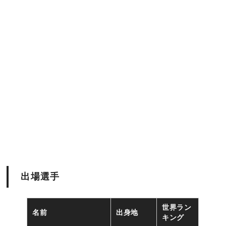
出場選手
世界ラン
名前
出身地
キング