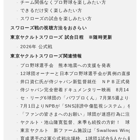
チーム関係なくプロ野球を楽しみたい方
できるだけ安く楽しみたい方
スワローズの試合を楽しみたい方
スワローズ戦の視聴方法をおさらい
東京ヤクルトスワローズ 試合日程 ※随時更新
2026年 公式戦
東京ヤクルトスワローズ関連情報
プロ野球選手会 熊本地震への支援を発表
12球団オーナーと日本プロ野球選手会が異例の直接会
井口資仁氏が侍ジャパン新監督就任 ＮＰＢ正式発表
侍ジャパン完全密着ドキュメンタリー映画 8月14日
セ・リーグ6球団の「パワプロくん」7月第5週より発売
7月1日よりNPBが「SNS誹謗中傷監視システム」を導
「ファンの皆さまへのお願い」球団が迷惑行為に注意喚
ヤクルト・池山隆寛監督、来季も続投の方針！ 球団社
東京ヤクルト 新ファーム施設は「Swallows Wings Sq
育成選手の2軍公式戦出場枠、1球団1試合5人から最大