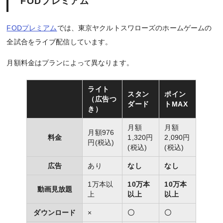
FODプレミアム
FODプレミアム
では、東京ヤクルトスワローズのホームゲームの
全試合をライブ配信しています。
月額料金はプランによって異なります。
ライト
スタン
ポイン
（広告つ
ダード
トMAX
き）
月額
月額
月額976
料金
1,320円
2,090円
円(税込)
(税込)
(税込)
広告
あり
なし
なし
1万本以
10万本
10万本
動画見放題
上
以上
以上
ダウンロード
×
〇
〇