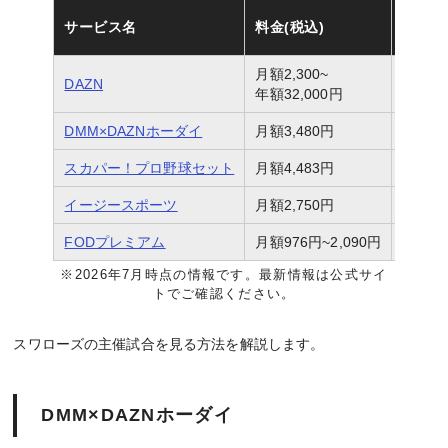
視聴可
サービス名
料金(税込)
セ・リ
月額2,300~
DAZN
広島主
年額32,000円
DMM×DAZNホーダイ
月額3,480円
広島主
スカパー！プロ野球セット
月額4,483円
全球団
イージースポーツ
月額2,750円
広島
・
FODプレミアム
月額976円~2,090円
ヤクル
※2026年7月時点の情報です。最新情報は公式サイ
トでご確認ください。
スワローズの主催試合を見る方法を解説します。
DMM×DAZNホーダイ