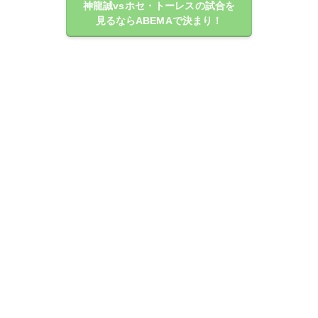
神龍誠vsホセ・トーレスの試合を
見るならABEMAで決まり！