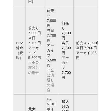
円)
前売
り
7,000
前売
円
前売り
り
当日
7,000円
7,700
7,700
当日
円
円
PPV
7,700円
当日
前売り 7,000円
アー
料金
アーカ
7,700
当日 7,700円
カイ
（税
イブ
円
アーカイブ 5,500
ブ
込）
5,500円
アー
円
5,500
※全公
カイ
円
演通し
ブ
※全
の場合
7,700
公演
円
通し
の場
合
U-
加入
NEXT
月の
最大
ポイ