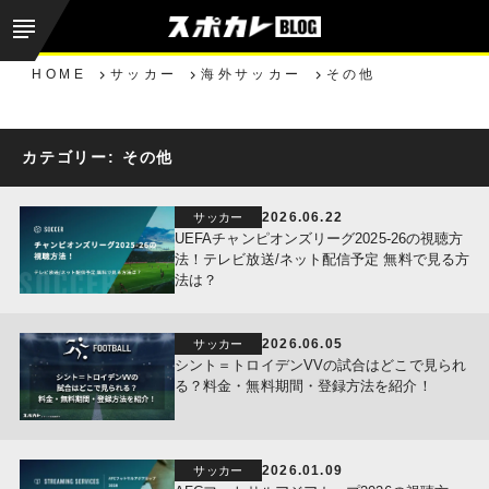
HOME
サッカー
海外サッカー
その他
カテゴリー:
その他
2026.06.22
サッカー
UEFAチャンピオンズリーグ2025-26の視聴方
法！テレビ放送/ネット配信予定 無料で見る方
法は？
2026.06.05
サッカー
シント＝トロイデンVVの試合はどこで見られ
る？料金・無料期間・登録方法を紹介！
2026.01.09
サッカー