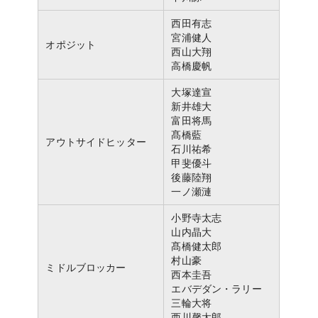
西田有志
宮浦健人
オポジット
西山大翔
高橋慶帆
大塚達宣
新井雄大
富田将馬
髙橋藍
アウトサイドヒッター
石川祐希
甲斐優斗
後藤陸翔
一ノ瀬漣
小野寺太志
山内晶大
髙橋健太郎
村山豪
ミドルブロッカー
西本圭吾
エバデダン・ラリー
三輪大将
西川馨太郎