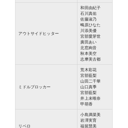
和田由紀子
石川真佑
佐藤淑乃
鴫原ひなた
川添美優
アウトサイドヒッター
宮部愛芽世
廣田あい
北窓絢音
秋本美空
志摩美古都
荒木彩花
宮部藍梨
山田二千華
ミドルブロッカー
山口真季
宮部藍梨
井上未唯奈
甲萌香
小島満菜美
岩澤実育
リベロ
福留慧美