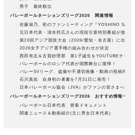
男子 最終順位
バレーボールネーションズリーグ2026 関連情報
佐藤淑乃、初のファンミーティング『YOSHINO SATO F
元日本代表・清水邦広さんの現役引退特別番組が放送決
第20回アジア競技大会（2026/愛知・名古屋）に出場
2026女子アジア選手権の組み合わせが決定
西田有志＆古賀紗理那 第1子誕生をYOUTUBEチャン
バレーボールのロシア代表が国際舞台に復帰！
バレーSVリーグ、盗撮や不適切画像・動画の投稿抑止
石川真佑 自身初の著書を7月31日に発売！
日本バレーボール協会（JVA）がファンの皆さまへの注
バレーボールネーションズリーグ2026 おすすめ情報一覧
バレーボール日本代表 密着ドキュメント
関連ニュース＆動画紹介(主に男女日本代表)