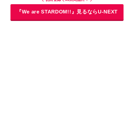
『We are STARDOM!!』見るならU-NEXT