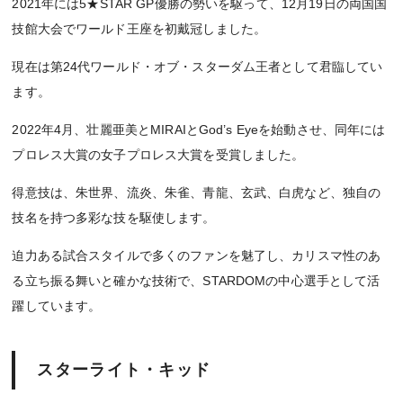
2021年には5★STAR GP優勝の勢いを駆って、12月19日の両国国
技館大会でワールド王座を初戴冠しました。
現在は第24代ワールド・オブ・スターダム王者として君臨してい
ます。
2022年4月、壮麗亜美とMIRAIとGod’s Eyeを始動させ、同年には
プロレス大賞の女子プロレス大賞を受賞しました。
得意技は、朱世界、流炎、朱雀、青龍、玄武、白虎など、独自の
技名を持つ多彩な技を駆使します。
迫力ある試合スタイルで多くのファンを魅了し、カリスマ性のあ
る立ち振る舞いと確かな技術で、STARDOMの中心選手として活
躍しています。
スターライト・キッド