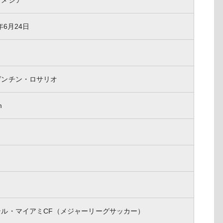
、メシア
年6月24日
ゼンチン・ロサリオ
m
テル・マイアミCF（メジャーリーグサッカー）