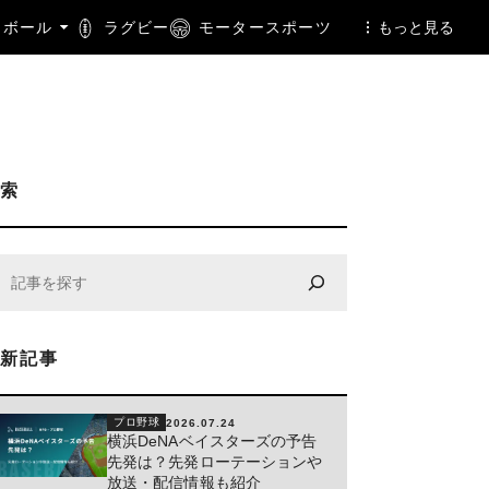
トボール
ラグビー
モータースポーツ
もっと見る
検索
最新記事
プロ野球
2026.07.24
横浜DeNAベイスターズの予告
先発は？先発ローテーションや
放送・配信情報も紹介