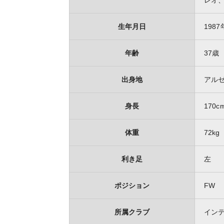
レオ
生年月日
1987
年齢
37歳
出身地
アル
身長
170c
体重
72kg
利き足
左
ポジション
FW
所属クラブ
イン