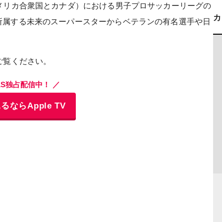
メリカ合衆国とカナダ）における男子プロサッカーリーグの
所属する未来のスーパースターからベテランの有名選手や日
ご覧ください。
LS独占配信中！ ／
るならApple TV