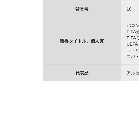
背番号
10
バロ
FIF
FIF
獲得タイトル、個人賞
UEF
ラ・
コパ・
代表歴
アル