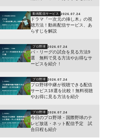
動画配信サービス
2026.07.24
ドラマ『一次元の挿し木』の視
聴方法！動画配信サービス、あ
らすじを解説
プロ野球
2026.07.24
パ・リーグの試合を見る方法9
選 無料で見る方法やお得なサ
ービスを紹介！
プロ野球
2026.07.24
プロ野球中継が視聴できる配信
サービス18選を比較！無料視聴
やお得に見る方法を紹介
プロ野球
2026.07.24
今日のプロ野球・国際野球のテ
レビ放送・ネット配信予定 試
合日程も紹介