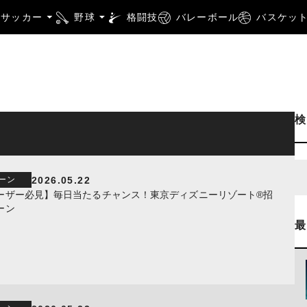
サッカー
野球
格闘技
バレーボール
バスケッ
2026.05.22
ーン
ーザー必見】毎日当たるチャンス！東京ディズニーリゾート®招
ーン