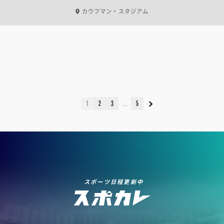
カウフマン・スタジアム
1
2
3
5
スポーツ日程更新中