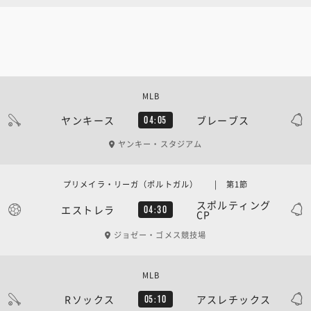
MLB
ヤンキース
ブレーブス
04:05
ヤンキー・スタジアム
プリメイラ・リーガ（ポルトガル） | 第1節
スポルティング
エストレラ
04:30
CP
ジョゼー・ゴメス競技場
MLB
Rソックス
アスレチックス
05:10