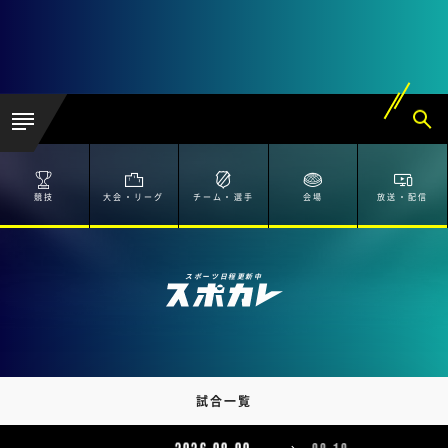
競技
大会・リーグ
チーム・選手
会場
放送・配信
スポーツ日程更新中
試合一覧